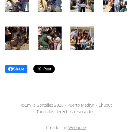
Share
©Emilia González 2026 - Puerto Madryn - Chubut
Todos los derechos reservados
Creado con
Webnode