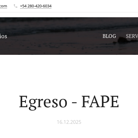
.com
+54 280-420-6034
ios
BLOG
SERV
Egreso - FAPE
16.12.2025