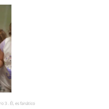
 3 . Él, es fanático