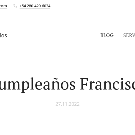
.com
+54 280-420-6034
ios
BLOG
SERV
umpleaños Francis
27.11.2022